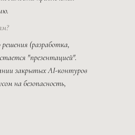
ию.
ам?
о решения (разработка,
остается "презентацией".
дании закрытых AI-контуров
усом на безопасность,