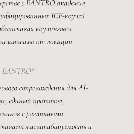
нерстве с EANTRO академия
лифицированных ICF-коучей
обеспечивая коучинговое
независимо от локации
 с EANTRO?
ового сопровождения для AI-
ке, единый протокол,
скников с различными
печивает масштабируемость и