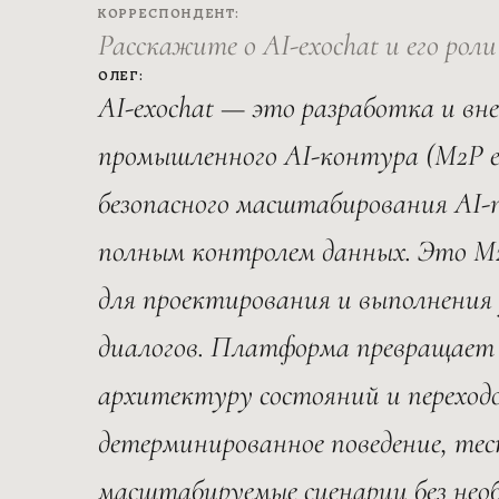
КОРРЕСПОНДЕНТ:
Расскажите о AI-exochat и его ро
ОЛЕГ:
AI-exochat — это разработка и вн
промышленного AI-контура (M2P eng
безопасного масштабирования AI-
полным контролем данных. Это M2P
для проектирования и выполнения 
диалогов. Платформа превращает 
архитектуру состояний и переходо
детерминированное поведение, те
масштабируемые сценарии без нео