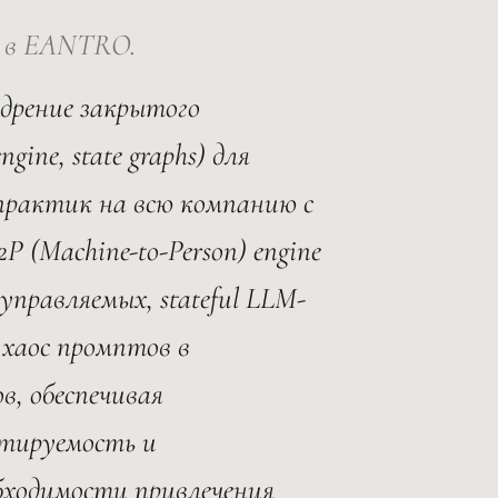
ли в EANTRO.
едрение закрытого
ine, state graphs) для
практик на всю компанию с
 (Machine-to-Person) engine
управляемых, stateful LLM-
хаос промптов в
в, обеспечивая
стируемость и
бходимости привлечения