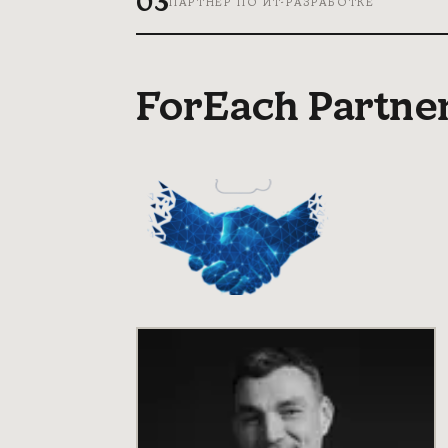
03
ПАРТНЕР ПО ИТ-РАЗРАБОТКЕ
ForEach Partne